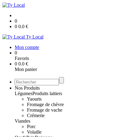
0
0
0.0
€
Ty Local
Mon compte
0
Favoris
0
0.0
€
Mon panier
Nos Produits
Légumes
Produits laitiers
Yaourts
Fromage de chèvre
Fromage de vache
Crémerie
Viandes
Porc
Volaille