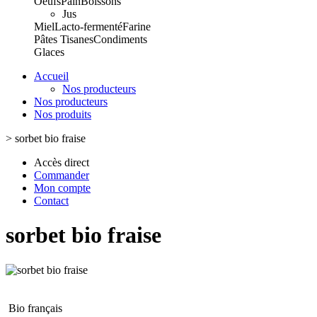
Oeufs
Pain
Boissons
Jus
Miel
Lacto-fermenté
Farine
Pâtes
Tisanes
Condiments
Glaces
Accueil
Nos producteurs
Nos producteurs
Nos produits
>
sorbet bio fraise
Accès direct
Commander
Mon compte
Contact
sorbet bio fraise
Bio français