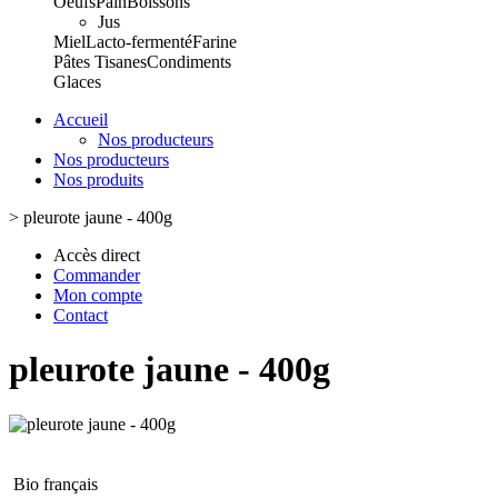
Oeufs
Pain
Boissons
Jus
Miel
Lacto-fermenté
Farine
Pâtes
Tisanes
Condiments
Glaces
Accueil
Nos producteurs
Nos producteurs
Nos produits
>
pleurote jaune - 400g
Accès direct
Commander
Mon compte
Contact
pleurote jaune - 400g
Bio français