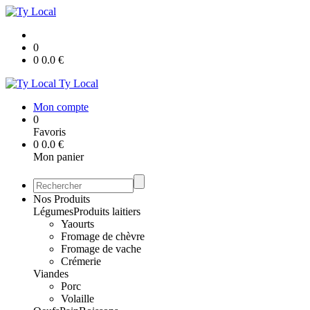
0
0
0.0
€
Ty Local
Mon compte
0
Favoris
0
0.0
€
Mon panier
Nos Produits
Légumes
Produits laitiers
Yaourts
Fromage de chèvre
Fromage de vache
Crémerie
Viandes
Porc
Volaille