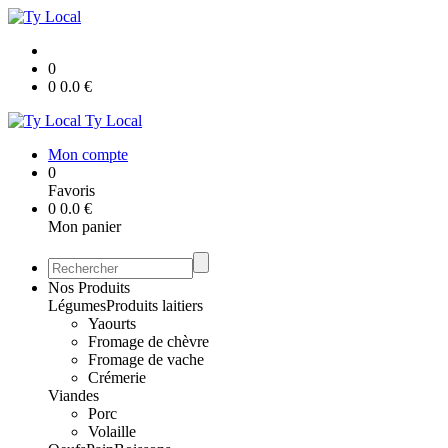
0
0
0.0
€
Ty Local
Mon compte
0
Favoris
0
0.0
€
Mon panier
Nos Produits
Légumes
Produits laitiers
Yaourts
Fromage de chèvre
Fromage de vache
Crémerie
Viandes
Porc
Volaille