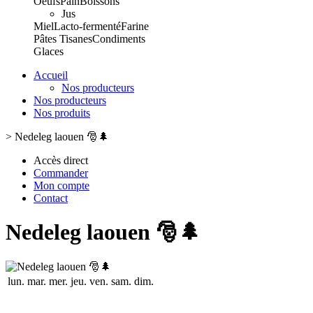
Oeufs
Pain
Boissons
Jus
Miel
Lacto-fermenté
Farine
Pâtes
Tisanes
Condiments
Glaces
Accueil
Nos producteurs
Nos producteurs
Nos produits
>
Nedeleg laouen 🎅🌲
Accès direct
Commander
Mon compte
Contact
Nedeleg laouen 🎅🌲
lun.
mar.
mer.
jeu.
ven.
sam.
dim.