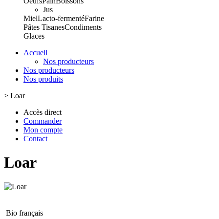
Oeufs
Pain
Boissons
Jus
Miel
Lacto-fermenté
Farine
Pâtes
Tisanes
Condiments
Glaces
Accueil
Nos producteurs
Nos producteurs
Nos produits
>
Loar
Accès direct
Commander
Mon compte
Contact
Loar
Bio français