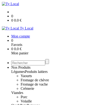
0
0
0.0
€
Ty Local
Mon compte
0
Favoris
0
0.0
€
Mon panier
Nos Produits
Légumes
Produits laitiers
Yaourts
Fromage de chèvre
Fromage de vache
Crémerie
Viandes
Porc
Volaille