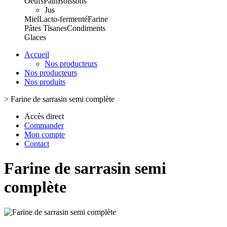
Oeufs
Pain
Boissons
Jus
Miel
Lacto-fermenté
Farine
Pâtes
Tisanes
Condiments
Glaces
Accueil
Nos producteurs
Nos producteurs
Nos produits
>
Farine de sarrasin semi complète
Accès direct
Commander
Mon compte
Contact
Farine de sarrasin semi
complète