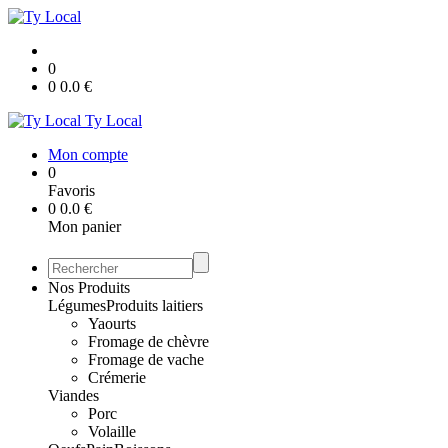
0
0
0.0
€
Ty Local
Mon compte
0
Favoris
0
0.0
€
Mon panier
Nos Produits
Légumes
Produits laitiers
Yaourts
Fromage de chèvre
Fromage de vache
Crémerie
Viandes
Porc
Volaille