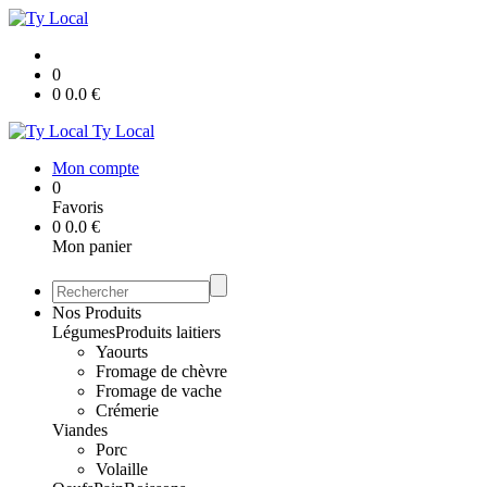
0
0
0.0
€
Ty Local
Mon compte
0
Favoris
0
0.0
€
Mon panier
Nos Produits
Légumes
Produits laitiers
Yaourts
Fromage de chèvre
Fromage de vache
Crémerie
Viandes
Porc
Volaille