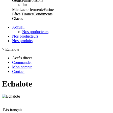
Oeufs
Pain
Boissons
Jus
Miel
Lacto-fermenté
Farine
Pâtes
Tisanes
Condiments
Glaces
Accueil
Nos producteurs
Nos producteurs
Nos produits
>
Echalote
Accès direct
Commander
Mon compte
Contact
Echalote
Bio français